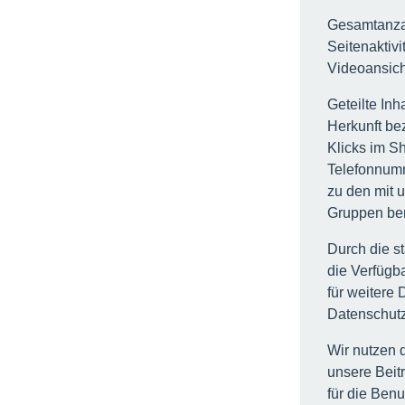
Gesamtanzah
Seitenaktivi
Videoansich
Geteilte Inh
Herkunft be
Klicks im Sh
Telefonnum
zu den mit 
Gruppen ber
Durch die s
die Verfügba
für weitere 
Datenschut
Wir nutzen 
unsere Beit
für die Benu