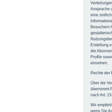
Verteilunge
Ansprache u
eine zeitlic
Information
Besuchern h
gestalteris
Nutzungsbe
Erstellung 
die Abonnen
Profile sowi
einsehen.
Rechte der 
Über die V
übernimmt F
nach Art. 1
Wir empfehl
wenn Sie Au