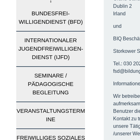
Dublin 2
BUNDESFREI-
Irland
WILLIGENDIENST (BFD)
und
BIQ Beschäf
INTERNATIONALER
JUGENDFREIWILLIGEN-
Storkower St
DIENST (IJFD)
Tel.: 030 2
fsd@bildun
SEMINARE /
PÄDAGOGISCHE
Information
BEGLEITUNG
Wir betreib
aufmerksam
VERANSTALTUNGSTERM
Benutzer di
Kontakt zu 
INE
unsere Täti
/unserer We
FREIWILLIGES SOZIALES