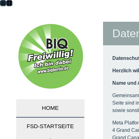
BIQ
Date
Datenschut
Herzlich w
Name und A
Gemeinsam v
Seite sind 
SKIP
HOME
sowie sonst
TO
Meta Platfo
CONTENT
FSD-STARTSEITE
4 Grand Ca
Grand Cana