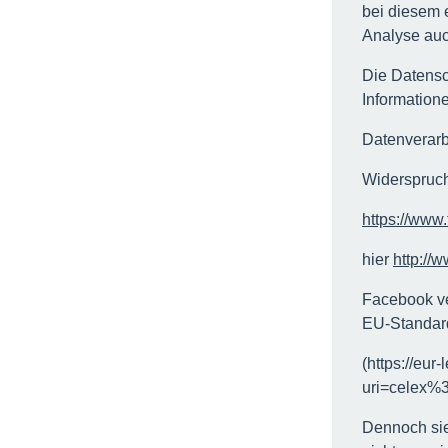
bei diesem e
Analyse auc
Die Datensc
Information
Datenverarb
Widerspruch
https://www
hier
http://
Facebook ve
EU-Standar
(https://eur
uri=celex%
Dennoch sie