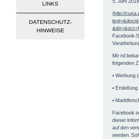
5. Juni 201
LINKS
(
http://curi
text=&doc
DATENSCHUTZ­
&dir=&occ=
HINWEISE
Facebook-Se
Verarbeitun
Mir ist bek
folgenden Z
▪ Werbung (
▪ Erstellung
▪ Marktfors
Facebook se
dieser Infor
auf den ver
werden. Sof