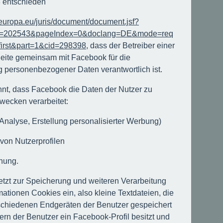
8 entschieden
a.europa.eu/juris/document/document.jsf?
id=202543&pageIndex=0&doclang=DE&mode=req
first&part=1&cid=298398
, dass der Betreiber einer
ite gemeinsam mit Facebook für die
g personenbezogener Daten verantwortlich ist.
annt, dass Facebook die Daten der Nutzer zu
wecken verarbeitet:
Analyse, Erstellung personalisierter Werbung)
 von Nutzerprofilen
chung.
tzt zur Speicherung und weiteren Verarbeitung
mationen Cookies ein, also kleine Textdateien, die
schiedenen Endgeräten der Benutzer gespeichert
ern der Benutzer ein Facebook-Profil besitzt und