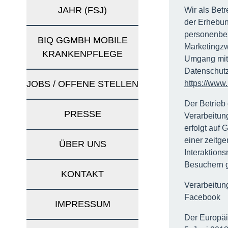
JAHR (FSJ)
Wir als Bet
der Erhebun
personenbe
BIQ GGMBH MOBILE
Marketingz
KRANKENPFLEGE
Umgang mit 
Datenschutz
JOBS / OFFENE STELLEN
https://www
Der Betrieb
PRESSE
Verarbeitun
erfolgt auf 
einer zeitg
ÜBER UNS
Interaktions
Besuchern g
KONTAKT
Verarbeitu
Facebook
IMPRESSUM
Der Europäi